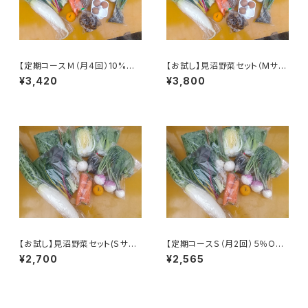
【定期コースＭ（月4回）10%OF
【お試し】見沼野菜セット（Mサイ
F】見沼野菜セット（Ｍサイズ）
ズ／単発）
¥3,420
¥3,800
※火曜または木曜発送
【お試し】見沼野菜セット(Ｓサイ
【定期コースＳ（月2回）５％OF
ズ／単発)
F】見沼野菜セット（Sサイズ）
¥2,700
¥2,565
※火曜または木曜発送