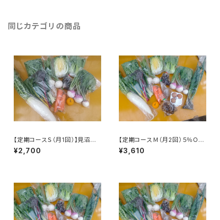
同じカテゴリの商品
【定期コースＳ（月1回）】見沼野
【定期コースＭ（月2回）５％OF
菜セット（Sサイズ） ※火曜また
F】見沼野菜セット（Mサイズ）
¥2,700
¥3,610
は木曜発送
※火曜または木曜発送