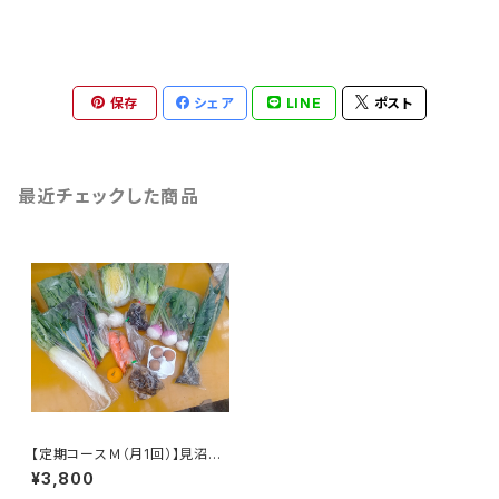
保存
シェア
LINE
ポスト
最近チェックした商品
【定期コースＭ（月1回）】見沼野
菜セット（Ｍサイズ） ※火曜ま
¥3,800
たは木曜発送