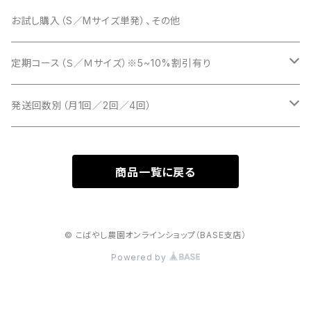
お試し購入（S／Mサイズ単発）、その他
定期コース（Ｓ／Ｍサイズ）※5~10%割引有り
Ｓサイズ（月1回／2回／4回）
発送回数別（月1回／2回／4回）
Mサイズ（月1回／2回／4回）
月1回（Ｓ／Ｍサイズ）
商品一覧に戻る
月2回（隔週）Ｓ／Ｍサイズ
月4回（毎週）Ｓ／Ｍサイズ
© こばやし農園オンラインショップ（BASE支店）
Powered by