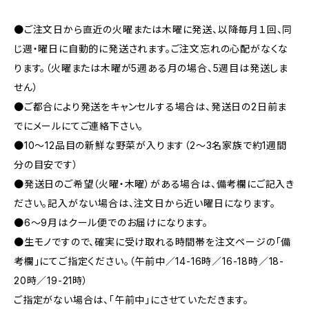
●ご注文日から直近の火曜または木曜に発送、以降毎月１回、同
じ週・曜日に自動的に発送されます。ご注文忘れの心配がなくな
ります。（火曜または木曜が5週ある月の場合、5週目は発送しま
せん）
●ご都合により発送をキャンセルする場合は、発送日の2日前ま
でにメールにてご連絡下さい。
●10～12品目の新鮮な野菜が入ります（2～3名家族で約1週間
分の目安です）
●発送日のご希望（火曜・木曜）がある場合は、備考欄にご記入き
ださい。記入がない場合は、注文日から近い曜日になります。
●6～9月はクール便でのお届けになります。
●生モノですので、確実に受け取れる時間帯を注文ページの「備
考欄」にてご指定ください。（午前中／14-16時／16-18時／18-
20時／19-21時）
ご指定がない場合は、「午前中」にさせていただきます。