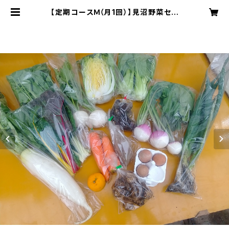
【定期コースＭ（月1回）】見沼野菜セッ
ト（Ｍサイズ） ※火曜または木曜発送
| こばやし農園オンラインショップ（B
ASE支店）