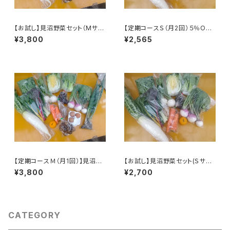
【お試し】見沼野菜セット（Mサイ
【定期コースＳ（月2回）５％OF
ズ／単発）
F】見沼野菜セット（Sサイズ）
¥3,800
¥2,565
※火曜または木曜発送
【定期コースＭ（月1回）】見沼野
【お試し】見沼野菜セット(Ｓサイ
菜セット（Ｍサイズ） ※火曜ま
ズ／単発)
¥3,800
¥2,700
たは木曜発送
CATEGORY