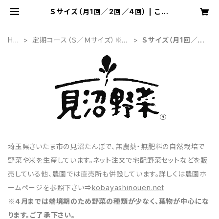
Ｓサイズ（月1回／2回／4回） | こば
やし農園オンラインショップ（BASE
支店）
HO
定期コース（Ｓ／Ｍサイズ）※5~
Ｓサイズ（月1回／2
ME
10%割引有り
回／4回）
埼玉県さいたま市の見沼たんぼで、無農薬・無肥料の自然栽培で
野菜や米を生産しています。ネット注文で宅配野菜セットなどを販
売している他、農園では直売所も併設しています。詳しくは農園ホ
ームページを参照下さい⇒
kobayashinouen.net
※４月までは端境期のため野菜の種類が少なく、葉物が中心にな
ります。ご了承下さい。