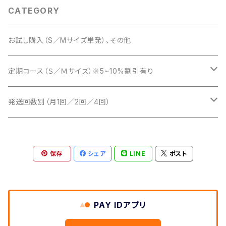
CATEGORY
お試し購入（S／Mサイズ単発）、その他
定期コース（Ｓ／Ｍサイズ）※5~10%割引有り
Ｓサイズ（月1回／2回／4回）
発送回数別（月1回／2回／4回）
Mサイズ（月1回／2回／4回）
月1回（Ｓ／Ｍサイズ）
保存
シェア
LINE
ポスト
月2回（隔週）Ｓ／Ｍサイズ
月4回（毎週）Ｓ／Ｍサイズ
PAY IDアプリ