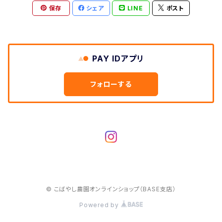
保存
シェア
LINE
ポスト
月2回（隔週）Ｓ／Ｍサイズ
月4回（毎週）Ｓ／Ｍサイズ
PAY IDアプリ
フォローする
© こばやし農園オンラインショップ（BASE支店）
Powered by