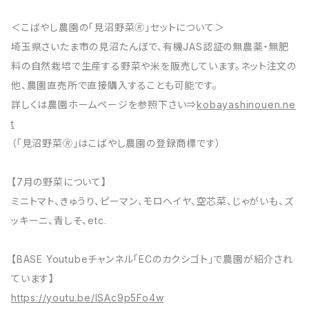
＜こばやし農園の「見沼野菜🄬」セットについて＞
埼玉県さいたま市の見沼たんぼで、有機JAS認証の無農薬・無肥
料の自然栽培で生産する野菜や米を販売しています。ネット注文の
他、農園直売所で直接購入することも可能です。
詳しくは農園ホームページを参照下さい⇒
kobayashinouen.ne
t
（「見沼野菜🄬」はこばやし農園の登録商標です）
【7月の野菜について】
ミニトマト、きゅうり、ピーマン、モロヘイヤ、空芯菜、じゃがいも、ズ
ッキーニ、青しそ、etc.
【BASE Youtubeチャンネル「ECのカクシゴト」で農園が紹介され
ています】
https://youtu.be/ISAc9p5Fo4w