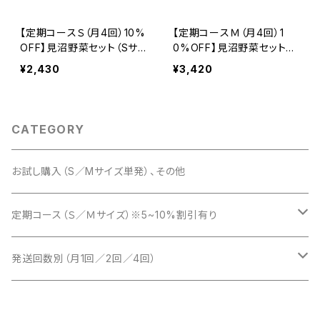
【定期コースＳ（月4回）10%
【定期コースＭ（月4回）1
OFF】見沼野菜セット（Sサイ
0%OFF】見沼野菜セット
ズ） ※火曜または木曜発
（Ｍサイズ） ※火曜または
¥2,430
¥3,420
送
木曜発送
CATEGORY
お試し購入（S／Mサイズ単発）、その他
定期コース（Ｓ／Ｍサイズ）※5~10%割引有り
Ｓサイズ（月1回／2回／4回）
発送回数別（月1回／2回／4回）
Mサイズ（月1回／2回／4回）
月1回（Ｓ／Ｍサイズ）