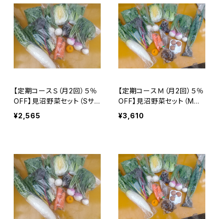
【定期コースＳ（月2回）５％
【定期コースＭ（月2回）５％
OFF】見沼野菜セット（Sサイ
OFF】見沼野菜セット（Mサ
ズ） ※火曜または木曜発
イズ） ※火曜または木曜
¥2,565
¥3,610
送
発送