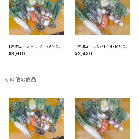
【定期コースＭ（月2回）５％OF
【定期コースＳ（月4回）10%OF
F】見沼野菜セット（Mサイズ）
F】見沼野菜セット（Sサイズ）
¥3,610
¥2,430
※火曜または木曜発送
※火曜または木曜発送
その他の商品