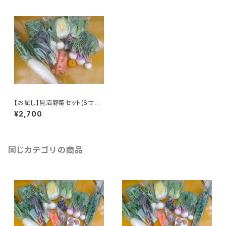
【お試し】見沼野菜セット(Ｓサイ
ズ／単発)
¥2,700
同じカテゴリの商品