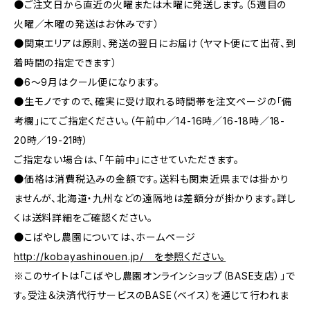
●ご注文日から直近の火曜または木曜に発送します。（5週目の
火曜／木曜の発送はお休みです）
●関東エリアは原則、発送の翌日にお届け（ヤマト便にて出荷、到
着時間の指定できます）
●6～9月はクール便になります。
●生モノですので、確実に受け取れる時間帯を注文ページの「備
考欄」にてご指定ください。（午前中／14-16時／16-18時／18-
20時／19-21時）
ご指定ない場合は、「午前中」にさせていただきます。
●価格は消費税込みの金額です。送料も関東近県までは掛かり
ませんが、北海道・九州などの遠隔地は差額分が掛かります。詳し
くは送料詳細をご確認ください。
●こばやし農園については、ホームページ
http://kobayashinouen.jp/ を参照ください。
※このサイトは「こばやし農園オンラインショップ（BASE支店）」で
す。受注＆決済代行サービスのBASE（ベイス）を通じて行われま