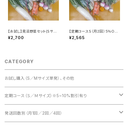
【お試し】見沼野菜セット(Ｓサイ
【定期コースＳ（月2回）５％OF
ズ／単発)
F】見沼野菜セット（Sサイズ）
¥2,700
¥2,565
※火曜または木曜発送
CATEGORY
お試し購入（S／Mサイズ単発）、その他
定期コース（Ｓ／Ｍサイズ）※5~10%割引有り
Ｓサイズ（月1回／2回／4回）
発送回数別（月1回／2回／4回）